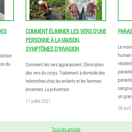
DES
COMMENT ÉLIMINER LES VERS D'UNE
PARAS
PERSONNE À LA MAISON,
Le mond
SYMPTÔMES D'INVASION
humain 
tection
résident
tes du
Comment les vers apparaissent. Élimination
parasite
des vers du corps. Traitement à domicile des
parasite
helminthes chez les enfants et les femmes
sangsue
enceintes. La prévention.
un gran
11 juillet 2021
28 avri
Tous les articles