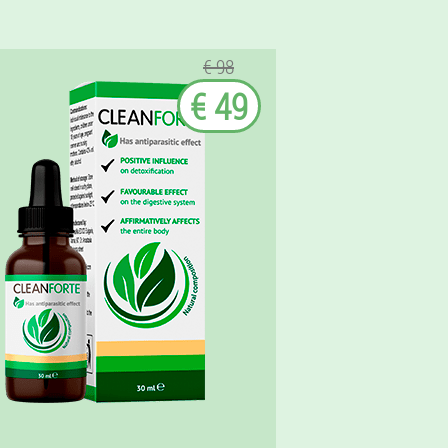
€ 98
€ 49