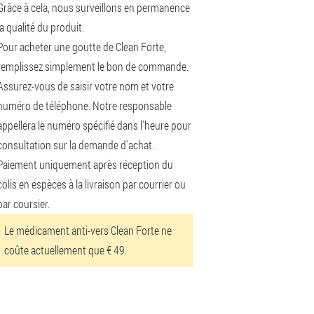
Grâce à cela, nous surveillons en permanence
la qualité du produit.
Pour acheter une goutte de Clean Forte,
remplissez simplement le bon de commande.
Assurez-vous de saisir votre nom et votre
numéro de téléphone. Notre responsable
appellera le numéro spécifié dans l'heure pour
consultation sur la demande d'achat.
Paiement uniquement après réception du
colis en espèces à la livraison par courrier ou
par coursier.
Le médicament anti-vers Clean Forte ne
coûte actuellement que € 49.