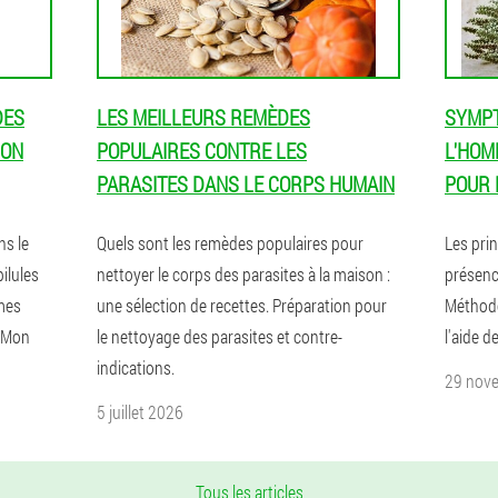
DES
LES MEILLEURS REMÈDES
SYMPT
MON
POPULAIRES CONTRE LES
L'HOM
PARASITES DANS LE CORPS HUMAIN
POUR 
ns le
Quels sont les remèdes populaires pour
Les pri
pilules
nettoyer le corps des parasites à la maison :
présenc
mes
une sélection de recettes. Préparation pour
Méthode
. Mon
le nettoyage des parasites et contre-
l'aide d
indications.
29 nov
5 juillet 2026
Tous les articles