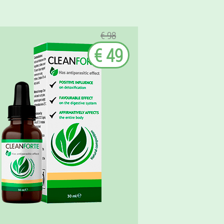
€ 98
€ 49