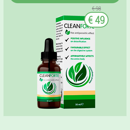
€ 98
€ 49