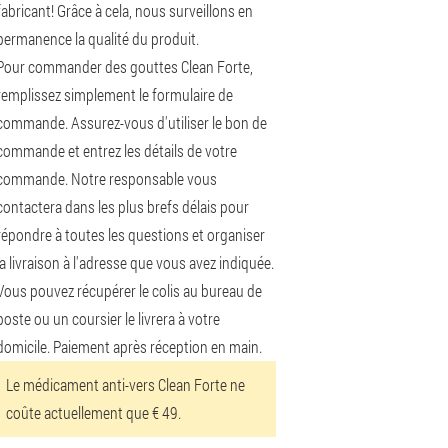
fabricant! Grâce à cela, nous surveillons en
permanence la qualité du produit.
Pour commander des gouttes Clean Forte,
remplissez simplement le formulaire de
commande. Assurez-vous d'utiliser le bon de
commande et entrez les détails de votre
commande. Notre responsable vous
contactera dans les plus brefs délais pour
répondre à toutes les questions et organiser
la livraison à l'adresse que vous avez indiquée.
Vous pouvez récupérer le colis au bureau de
poste ou un coursier le livrera à votre
domicile. Paiement après réception en main.
Le médicament anti-vers Clean Forte ne
coûte actuellement que € 49.