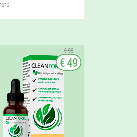
t 2026
€ 98
€ 49