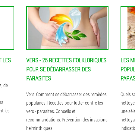
T LES
VERS - 25 RECETTES FOLKLORIQUES
LES M
POUR SE DÉBARRASSER DES
POPUL
PARASITES
PARAS
s, de
Vers. Comment se débarrasser des remèdes
Quels s
ns
populaires. Recettes pour lutter contre les
nettoyer
nt les
vers - parasites. Conseils et
une séle
recommandations. Prévention des invasions
nettoya
helminthiques.
indicati